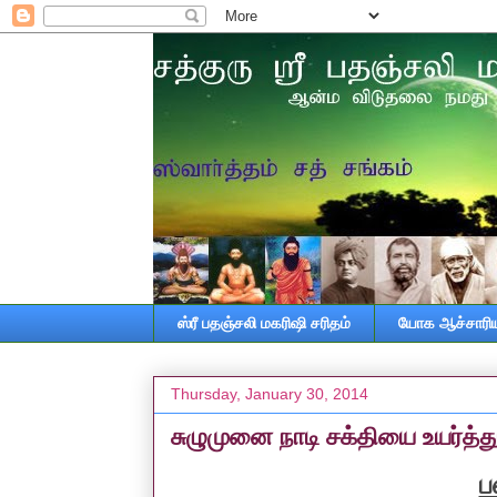
ஸ்ரீ பதஞ்சலி மகரிஷி சரிதம்
யோக ஆச்சாரியா
Thursday, January 30, 2014
சுழுமுனை நாடி சக்தியை உயர்த்த
ப