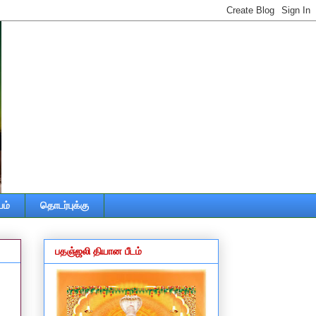
ம்
தொடர்புக்கு
பதஞ்ஜலி தியான பீடம்