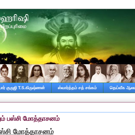
ர் குருஜி T.S.கிருஷ்ணன்
ஸ்வார்த்தம் சத் சங்கம்
தெய்வீக ஆலய
ும் பஸ்சி மோத்தாசனம்
ஸ்சி மோத்தாசனம்