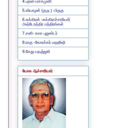
4.புதன்-மச்சமுனி
5.வியாழன் (குரு ) -பிருகு
6.சுக்கிரன் -சுக்கிராச்சாரியார்
அஷ்டோத்திர மந்திரங்கள்
7.சனி- காக புஜண்டர்
8.ராகு -கோரக்கர் மஹரிஷி
9.கேது-பதஞ்ஜலி
யோக ஆச்சாரியார்