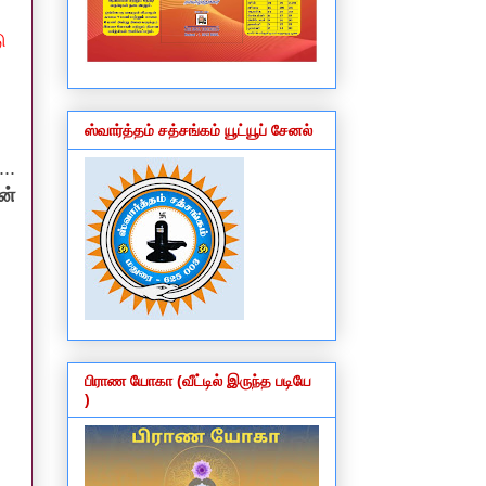
ு
ஸ்வார்த்தம் சத்சங்கம் யூட்யூப் சேனல்
..
ன்
பிராண யோகா (வீட்டில் இருந்த படியே
)