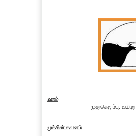
மனம்
முதுகெலும்பு, வயிறு, கால்
மூச்சின் கவனம்