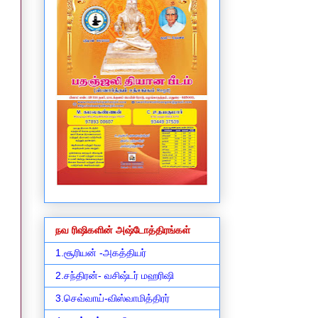
நவ ரிஷிகளின் அஷ்டோத்திரங்கள்
1.சூரியன் -அகத்தியர்
2.சந்திரன்- வசிஷ்டர் மஹரிஷி
3.செவ்வாய்-விஸ்வாமித்திரர்