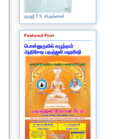
குருஜீ T.S. கிருஷ்ணன்
Featured Post
பொன்னுருவில் எழுந்தார்
ஆதிசேஷ பதஞ்ஜலி மஹரிஷி