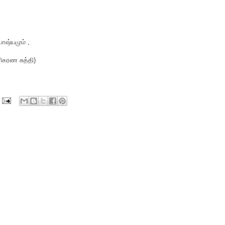
ாஷ்யமும் ,
ரிகரண சுத்தி)