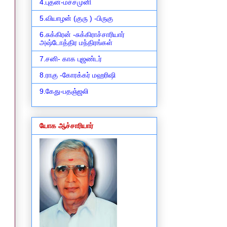
4.புதன்-மச்சமுனி
5.வியாழன் (குரு ) -பிருகு
6.சுக்கிரன் -சுக்கிராச்சாரியார்
அஷ்டோத்திர மந்திரங்கள்
7.சனி- காக புஜண்டர்
8.ராகு -கோரக்கர் மஹரிஷி
9.கேது-பதஞ்ஜலி
யோக ஆச்சாரியார்