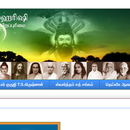
ர் குருஜி T.S.கிருஷ்ணன்
ஸ்வார்த்தம் சத் சங்கம்
தெய்வீக ஆலய