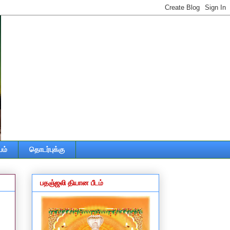
ம்
தொடர்புக்கு
பதஞ்ஜலி தியான பீடம்