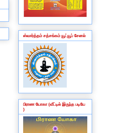
ஸ்வார்த்தம் சத்சங்கம் யூட்யூப் சேனல்
பிராண யோகா (வீட்டில் இருந்த படியே
)