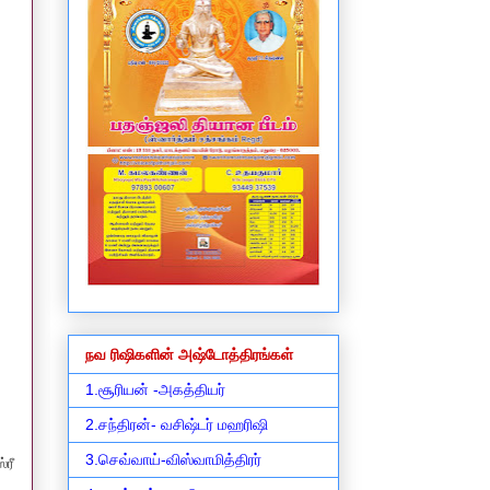
நவ ரிஷிகளின் அஷ்டோத்திரங்கள்
1.சூரியன் -அகத்தியர்
2.சந்திரன்- வசிஷ்டர் மஹரிஷி
3.செவ்வாய்-விஸ்வாமித்திரர்
்ரீ