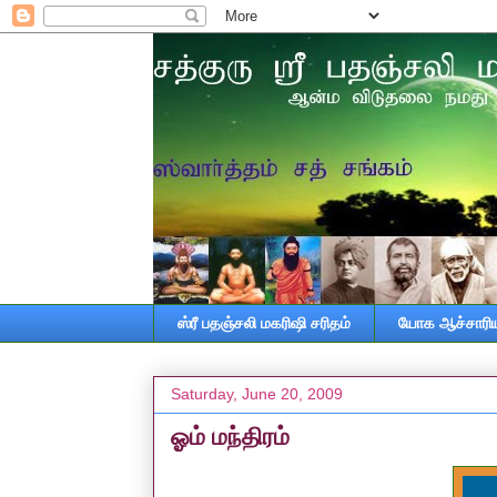
ஸ்ரீ பதஞ்சலி மகரிஷி சரிதம்
யோக ஆச்சாரியா
Saturday, June 20, 2009
ஓம் மந்திரம்