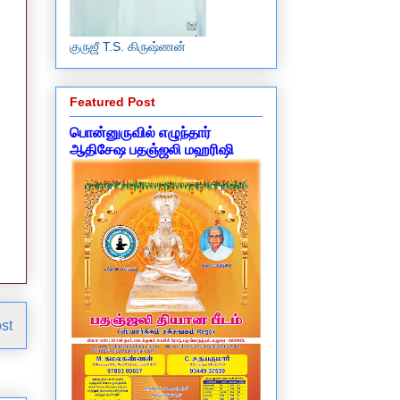
குருஜீ T.S. கிருஷ்ணன்
Featured Post
பொன்னுருவில் எழுந்தார்
ஆதிசேஷ பதஞ்ஜலி மஹரிஷி
st