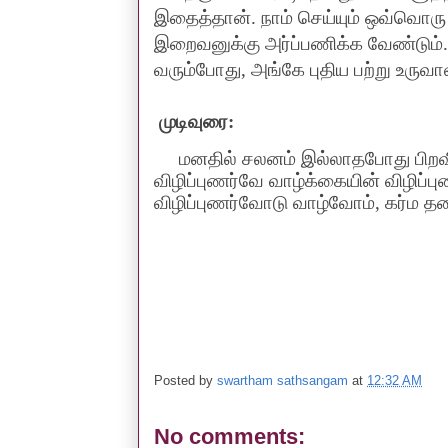
இதைத்தான். நாம் செய்யும் ஒவ்வொர
இறைவனுக்கு அர்ப்பணிக்க வேண்டும்.
வரும்போது
,
அங்கே புதிய பற்று உருவ
முடிவுரை
:
மனதில் சலனம் இல்லாதபோது பிறவிச்
விழிப்புணர்வே வாழ்க்கையின் விழிப
விழிப்புணர்வோடு வாழ்வோம்
,
கர்ம த
Posted by
swartham sathsangam
at
12:32 AM
No comments: