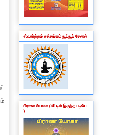
ஸ்வார்த்தம் சத்சங்கம் யூட்யூப் சேனல்
ர்
ம்
பிராண யோகா (வீட்டில் இருந்த படியே
)