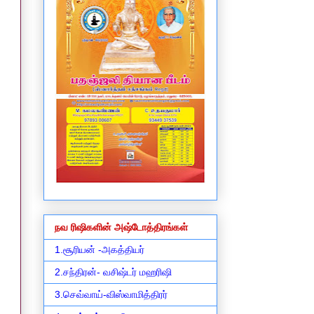
நவ ரிஷிகளின் அஷ்டோத்திரங்கள்
1.சூரியன் -அகத்தியர்
2.சந்திரன்- வசிஷ்டர் மஹரிஷி
3.செவ்வாய்-விஸ்வாமித்திரர்