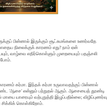
ுக்குப் பின்னால் இருக்கும் சூட்சுமங்களை உணர்வதே
ோதைய நிலைக்குக் காரணம் எது
?
நாம் ஏன்
யும்
,
வாழ்வை எதிர்கொள்ளும் முறையையும் பதஞ்சலி
ப்போம்.
ாரணம் கர்மா. இந்தக் கர்மா உருவாவதற்குப் பின்னால்
கொண்ட
'
ஆசை
'
என்னும் பற்றுதல் ஆகும். ஆசையைத் தூண்டி
 மாயை யாரையும் வற்புறுத்தி இழுப்பதில்லை
;
விழிப்புணர்வ
சிக்கிக் கொள்கிறோம்.