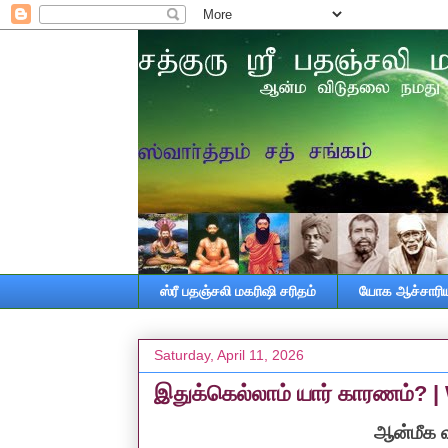
ஸ்ரீ பதஞ்சலி மகரிஷி சரிதம்
யோக ஆச்சாரியா
Saturday, April 11, 2026
இதுக்கெல்லாம் யார் காரணம்? |
ஆன்மீக வி