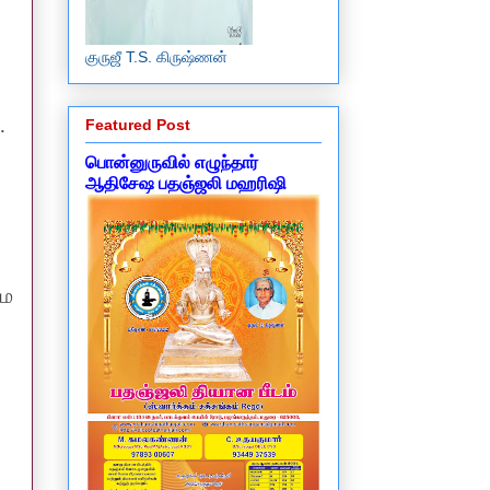
குருஜீ T.S. கிருஷ்ணன்
.
Featured Post
பொன்னுருவில் எழுந்தார்
ஆதிசேஷ பதஞ்ஜலி மஹரிஷி
மே