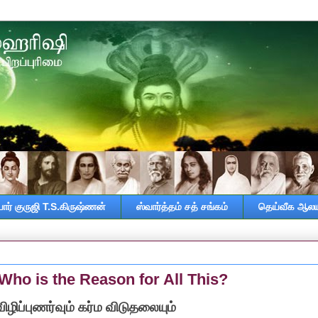
ர் குருஜி T.S.கிருஷ்ணன்
ஸ்வார்த்தம் சத் சங்கம்
தெய்வீக ஆலய
 Who is the Reason for All This?
ழிப்புணர்வும் கர்ம விடுதலையும்