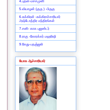
4.புதன்-மச்சமுனி
5.வியாழன் (குரு ) -பிருகு
6.சுக்கிரன் -சுக்கிராச்சாரியார்
அஷ்டோத்திர மந்திரங்கள்
7.சனி- காக புஜண்டர்
8.ராகு -கோரக்கர் மஹரிஷி
9.கேது-பதஞ்ஜலி
யோக ஆச்சாரியார்
ு