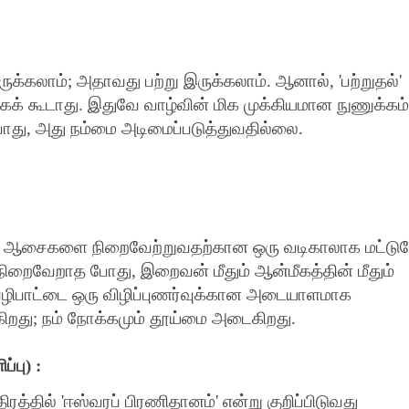
ருக்கலாம்
;
அதாவது பற்று இருக்கலாம். ஆனால்
, '
பற்றுதல்
'
்கக் கூடாது. இதுவே வாழ்வின் மிக முக்கியமான நுணுக்கம்
போது
,
அது நம்மை அடிமைப்படுத்துவதில்லை.
நம் ஆசைகளை நிறைவேற்றுவதற்கான ஒரு வடிகாலாக மட்டு
 நிறைவேறாத போது
,
இறைவன் மீதும் ஆன்மீகத்தின் மீதும்
ழிபாட்டை ஒரு விழிப்புணர்வுக்கான அடையாளமாக
கிறது
;
நம் நோக்கமும் தூய்மை அடைகிறது.
்பு)
:
ிரத்தில்
'
ஈஸ்வரப் பிரணிதானம்
'
என்று குறிப்பிடுவது