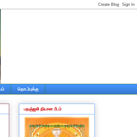
ம்
தொடர்புக்கு
பதஞ்ஜலி தியான பீடம்