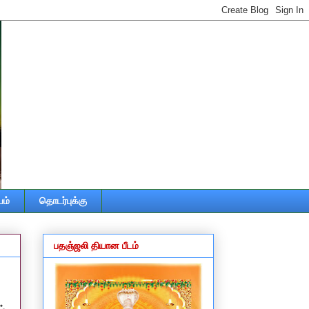
ம்
தொடர்புக்கு
பதஞ்ஜலி தியான பீடம்