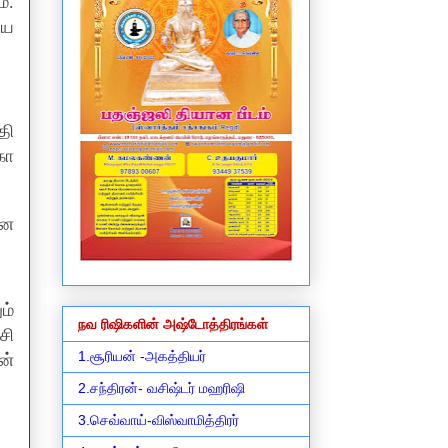
்.
ிய
தி
கா
ான
ம்
நவ ரிஷிகளின் அஷ்டோத்திரங்கள்
சி
1.சூரியன் -அகத்தியர்
ன்
2.சந்திரன்- வசிஷ்டர் மஹரிஷி
3.செவ்வாய்-விஸ்வாமித்திரர்