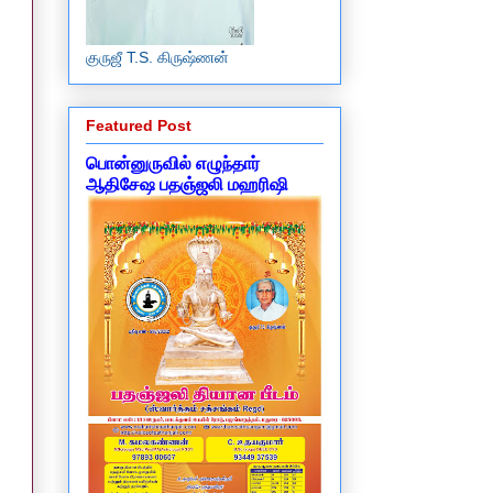
குருஜீ T.S. கிருஷ்ணன்
Featured Post
பொன்னுருவில் எழுந்தார்
ஆதிசேஷ பதஞ்ஜலி மஹரிஷி