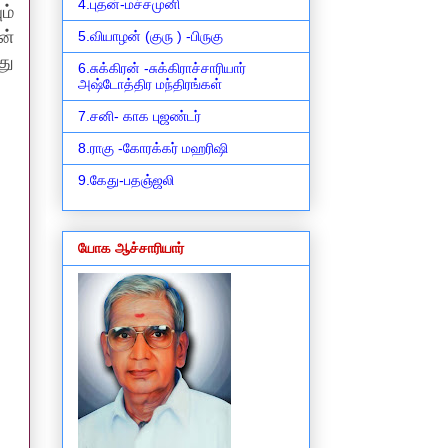
4.புதன்-மச்சமுனி
ம்
ன்
5.வியாழன் (குரு ) -பிருகு
து
6.சுக்கிரன் -சுக்கிராச்சாரியார்
அஷ்டோத்திர மந்திரங்கள்
7.சனி- காக புஜண்டர்
8.ராகு -கோரக்கர் மஹரிஷி
9.கேது-பதஞ்ஜலி
யோக ஆச்சாரியார்