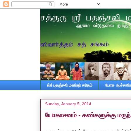
ஸ்ரீ பதஞ்சலி மகரிஷி சரிதம்
யோக ஆச்சாரியா
Sunday, January 5, 2014
யோகாசனம் - கண்களுக்கு மருந்த