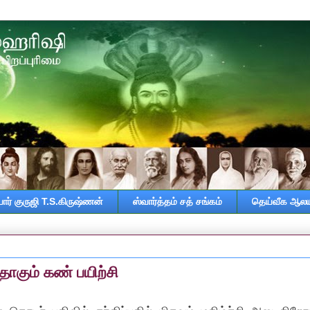
ர் குருஜி T.S.கிருஷ்ணன்
ஸ்வார்த்தம் சத் சங்கம்
தெய்வீக ஆலய
ாகும் கண் பயிற்சி