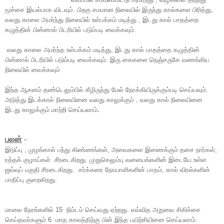
மூச்சை இயல்பாக விடவும். பிறகு சமமான நிலையில் இருந்து கால்களை பிரித்து,
வலது காலை அமர்ந்து நிலையில் உள்பக்கம் மடித்து , இடது கால் பாதத்தை
கழுத்தின் பின்னால் பிடரியில் படும்படி வைக்கவும்.
வலது காலை அமர்ந்த உள்பக்கம் மடித்து, இடது கால் பாதத்தை கழுத்தின்
பின்னால் பிடரியில் படும்படி வைக்கவும். இரு கைகளை நெஞ்சருகே வணங்கிய
நிலையில் வைக்கவும்
இந்த ஆசனம் தண்டெலும்பில் கீழிருந்து மேல் நோக்கியிருக்கும்படி செய்யவும்.
அடுத்து இடக்கால் நிலையினை வலது காலுக்கும் , வலது கால் நிலையினை
.
இடது காலுக்கும் மாற்றி செய்யலாம்
பலன்
-
இடுப்பு , முழங்கால் பந்து கிண்ணங்கள், அவைகளை இணைக்கும் தசை நார்கள்,
ரத்தக் குழாய்கள் சீரடைகிறது. முதுகெலும்பு வளையங்களின் இடையே உள்ள
ஜவ்வுப் பகுதி சீரடைகிறது. சர்க்கரை நோயாளிகளின் பாதம், கால் விரல்களின்
பாதிப்பு குறைகிறது.
மாலை நேரங்களில் 15 நிம்டம் செய்வது ஏற்றது. எவ்வித அறுவை சிகிச்சை
செய்தவர்களும் 6 மாத காலத்திற்கு பின் இந்த பயிற்சியினை செய்யலாம்.