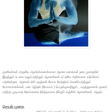
முனிவர்கள் அருளிய ஆயிரக்கணக்கான ஆசன வகைகள் நடைமுறையில்
இருந்தும் உடலை வலுப்படுத்தும் ஆசனங்கள் மட்டுமே அதிகமாக கற்பிக்கப்
படுகின்றன. ஆனால் ஸ்ரீ பதஞ்சலி யோக கேந்திரம் வெளிப்படுத்தும்
யோகாசனங்கள், மன ஆற்றல் (யோகம் ) பெருக்குவதிலும் , மருந்துகளால் குணப்
படுத்த முடியாத நோய்களை நிரந்தரமாக நீக்கும் சஞ்சீவி ஆசனங்கள் ஆகும்.
செயல் முறை
விரிப்பில் சம்மணமிட்டு அமர்ந்து , விழிகளை திறந்து