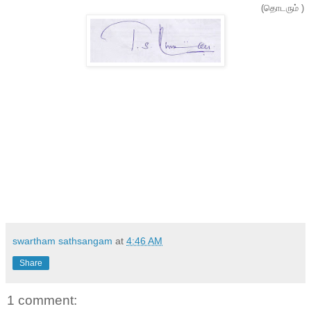
(தொடரும் )
swartham sathsangam
at
4:46 AM
Share
1 comment: