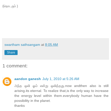
(தொடரும் )
swartham sathsangam
at
8:05 AM
Share
1 comment:
aandon ganesh
July 1, 2010 at 5:26 AM
அந்த ஒலி ஓம் என்று ஒலித்தது.now andthen also is still
arising.its eternal. To realize that,is the only way to increase
the energy level within them.everybody human have the
possibility in the planet.
thanks