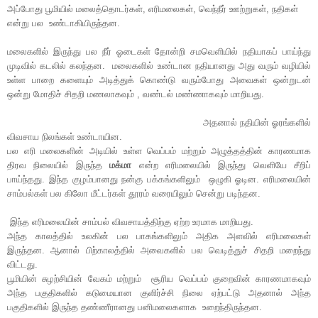
அப்போது பூமியில் மலைத்தொடர்கள், எரிமலைகள், வெந்நீர் ஊற்றுகள், நதிகள்
என்று பல உண்டாகியிருந்தன.
மலைகளில் இருந்து பல நீர் ஓடைகள் தோன்றி சமவெளியில் நதியாகப் பாய்ந்து
முடிவில் கடலில் கலந்தன. மலைகளில் உண்டான நதியானது அது வரும் வழியில்
உள்ள பாறை களையும் அடித்துக் கொண்டு வரும்போது அவைகள் ஒன்றுடன்
ஒன்று மோதிச் சிதறி மணலாகவும் , வண்டல் மண்ணாகவும் மாறியது.
அதனால் நதியின் ஓரங்களில்
விவசாய நிலங்கள் உண்டாயின.
பல எரி மலைகளின் அடியில் உள்ள வெப்பம் மற்றும் அழுத்தத்தின் காரணமாக
திரவ நிலையில் இருந்த
மக்மா
என்ற எரிமலையில் இருந்து வெளியே சீறிப்
பாய்ந்தது. இந்த குழம்பானது நன்கு பக்கங்களிலும் ஒழுகி ஓடின. எரிமலையின்
சாம்பல்கள் பல கிலோ மீட்டர்கள் தூரம் வரையிலும் சென்று படிந்தன.
இந்த எரிமலையின் சாம்பல் விவசாயத்திற்கு ஏற்ற உரமாக மாறியது.
அந்த காலத்தில் உலகின் பல பாகங்களிலும் அதிக அளவில் எரிமலைகள்
இருந்தன. ஆனால் பிற்காலத்தில் அவைகளில் பல வெடித்துச் சிதறி மறைந்து
விட்டது.
பூமியின் சுழற்சியின் வேகம் மற்றும் சூரிய வெப்பம் குறைவின் காரணமாகவும்
அந்த பகுதிகளில் கடுமையான குளிர்ச்சி நிலை ஏற்பட்டு அதனால் அந்த
பகுதிகளில் இருந்த தண்ணீரானது பனிமலைகளாக உறைந்திருந்தன.