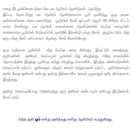
மழை நீர் பூமியினை தொடவே பல ஆயிரம் ஆண்டுகள் ஆயிற்று.
இப்படி தொடர்ந்து பல ஆயிரம் ஆண்டுகளாக பூமி குளிர்ந்து ஒரு கடின
தன்மையினை அடையலாயிற்று . பூமியின் மேல் ஓட்டின் ஆழம் 40 கிலோ மீட்டர்
வரை சென்றது. பல ஆயிரக் கணக்கான ஆண்டுகளில் பெய்த மழையின்
காரணமாக பூமியின் மேற்பரப்பில் மூன்றில் இரண்டு பங்கு நீரால் சூழப்பட்டும், மீது
ஒரு பங்கு நிலப் பரப்பகவும் நீருக்கு மேல் தோன்றியது.
ஒரு வழியாக பூமியின் மீது பெய்த மழை நின்றது. இருட்டும் மறைந்தது.
சூரியனின் ஒளியும், வெப்பமும் பூமியின் மீது விழுந்தது. அந்த காலத்தில்
ஆகாயத்தில் இருந்து பூமிக்கு வந்து விழுந்து கொண்டே இருந்த விண்கற்களின்
வெடிப்பால் ஏற்பட்ட ஒலிகளும் மற்றும் உலகம் சுற்றுவதால் ஏற்பட்ட ஒலியினையும்
தவிர வேறு ஒலிகள் என்பது ஒன்று இல்லாமலே உலகம் முழவதும் ஒரே நிசப்தமாக
இருந்தது.
ஒன்று அசையும்போது அதிலிருந்து ஒரு ஒலியும் உண்டாகும் என்பது இயற்கைக்
கோட்பாடு.
அந்த ஒலி
ஓம்
என்று ஒலித்தது என்று ஆன்மீகம் கருதுகிறது.