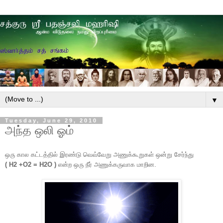
▼
Tuesday, June 29, 2010
அந்த ஒலி ஓம்
ஒரு கால கட்டத்தில் இரண்டு வெவ்வேறு அணுக்கூறுகள் ஒன்று சேர்ந்து
( H2 +O2 = H2O )
என்ற ஒரு நீர் அணுக்கருவாக மாறின.