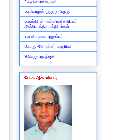
4.புதன்-மச்சமுனி
5.வியாழன் (குரு ) -பிருகு
6.சுக்கிரன் -சுக்கிராச்சாரியார்
அஷ்டோத்திர மந்திரங்கள்
7.சனி- காக புஜண்டர்
8.ராகு -கோரக்கர் மஹரிஷி
9.கேது-பதஞ்ஜலி
யோக ஆச்சாரியார்