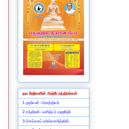
நவ ரிஷிகளின் அஷ்டோத்திரங்கள்
1.சூரியன் -அகத்தியர்
2.சந்திரன்- வசிஷ்டர் மஹரிஷி
3.செவ்வாய்-விஸ்வாமித்திரர்