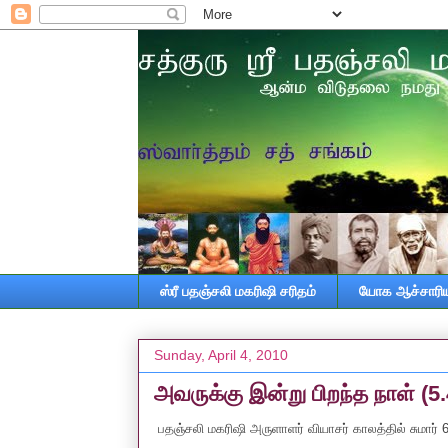
ஸ்ரீ பதஞ்சலி மகரிஷி சரிதம்
யோக ஆச்சாரியா
Sunday, April 4, 2010
அவருக்கு இன்று பிறந்த நாள் (5
பதஞ்சலி மகரிஷி அருளாளர் வியாசர் காலத்தில் சுமார் 