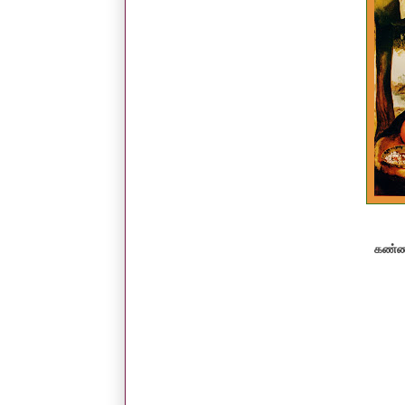
கண்ணன