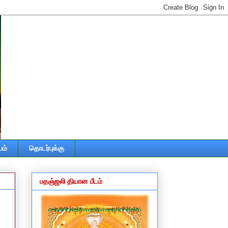
ம்
தொடர்புக்கு
பதஞ்ஜலி தியான பீடம்