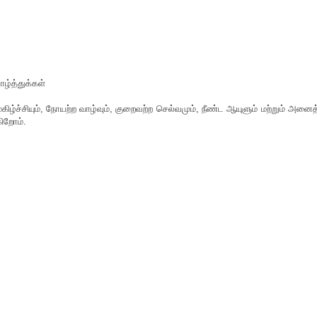
ழ்த்துக்கள்
ிழ்ச்சியும், நோயற்ற வாழ்வும், குறைவற்ற செல்வமும், நீண்ட ஆயுளும் மற்றும் அனைத
கிறோம்.