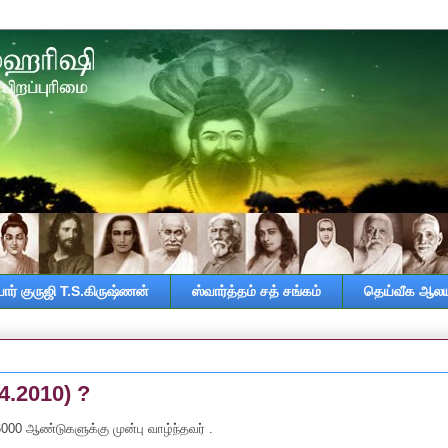
ர் குருஜி T.S.கிருஷ்ணன்
ஸ்வார்த்தம் சத் சங்கம்
தெய்வீக ஆலய
.4.2010) ?
6000 ஆண்டுகளுக்கு முன்பு வாழ்ந்தவர் .