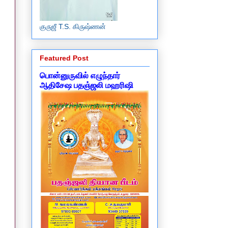
குருஜீ T.S. கிருஷ்ணன்
Featured Post
பொன்னுருவில் எழுந்தார்
ஆதிசேஷ பதஞ்ஜலி மஹரிஷி