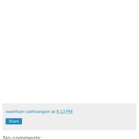
swartham sathsangam
at
8:13 PM
Share
No comments: