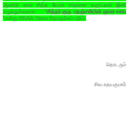
ஆண்டு கால சித்த யோக சாதனை வகுப்புகள் இனி
எழுத்துக்களாக “
சித்தர் குரு பதஞ்சலியின் ஞான சபை
“என்று பிரிவில் அவை தொகுக்கப் படும்
.
தொடரும்
சிவ.உதயகுமார்