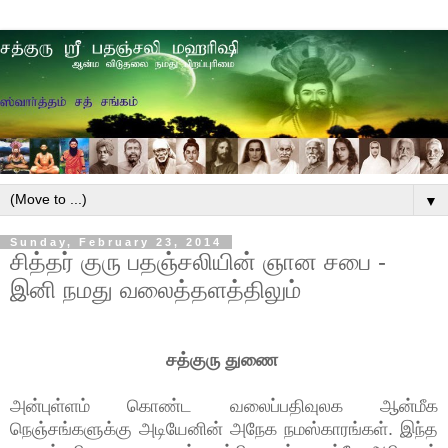
▼
Sunday, February 23, 2014
சித்தர் குரு பதஞ்சலியின் ஞான சபை -
இனி நமது வலைத்தளத்திலும்
சத்குரு துணை
அன்புள்ளம் கொண்ட வலைப்பதிவுலக ஆன்மீக
நெஞ்சங்களுக்கு அடியேனின் அநேக நமஸ்காரங்கள். இந்த