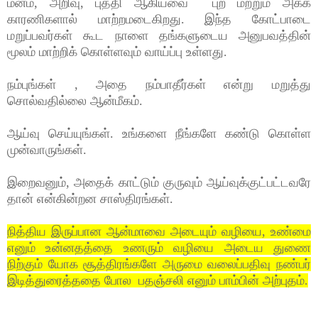
மனம், அறிவு, புத்தி ஆகியவை புற மற்றும் அகக்
காரணிகளால் மாற்றமடைகிறது. இந்த கோட்பாடை
மறுப்பவர்கள் கூட நாளை தங்களுடைய அனுபவத்தின்
மூலம் மாற்றிக் கொள்ளவும் வாய்ப்பு உள்ளது.
நம்புங்கள் , அதை நம்பாதீர்கள் என்று மறுத்து
சொல்வதில்லை ஆன்மீகம்.
ஆய்வு செய்யுங்கள். உங்களை நீங்களே கண்டு கொள்ள
முன்வாருங்கள்.
இறைவனும், அதைக் காட்டும் குருவும் ஆய்வுக்குட்பட்டவரே
தான் என்கின்றன சாஸ்திரங்கள்.
நித்திய இருப்பான ஆன்மாவை அடையும் வழியை, உண்மை
எனும் உன்னதத்தை உணரும் வழியை அடைய துணை
நிற்கும் யோக சூத்திரங்களே அருமை வலைப்பதிவு நண்பர்
இடித்துரைத்ததை போல பதஞ்சலி எனும் பாம்பின் அற்புதம்.