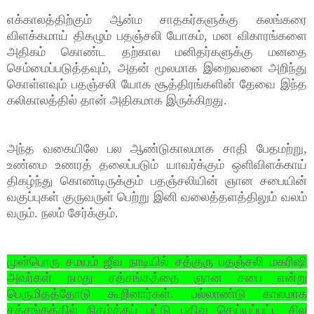
எக்காலத்திற்கும் ஆன்ம சாதகர்களுக்கு கலங்கரை
விளக்கமாய் திகழும் பதஞ்சலி யோகம், மன விகாரங்களை
அதிகம் கொண்ட தற்கால மனிதர்களுக்கு மனதை
செம்மைப்படுத்தவும், அதன் மூலமாக இறைவனை அறிந்து
கொள்ளவும் பதஞ்சலி யோக சூத்திரங்களின் தேவை இந்த
கலிகாலத்தில் தான் அதிகமாக இருக்கிறது.
அந்த வகையிலே பல ஆண்டுகாலமாக சாதி பேதமற்று,
உண்மை உணரத் தலைப்படும் யாவர்க்கும் ஒளிவிளக்காய்
திகழ்ந்து கொண்டிருக்கும் பதஞ்சலியின் ஞான சபையின்
வகுப்புகள் குருவருள் பெற்று இனி வலைத்தளத்திலும் வலம்
வரும். நலம் சேர்க்கும்.
முன்பொரு சமயம் ஜீவ நாடியில் சத்குரு பதஞ்சலி மகரிஷி
அவர்கள் நமது சத்சங்கத்தை ஞான சபை என்று
பெருமிதத்தோடு கூறினார்கள். பல்லாண்டு காலமாக
சத்சங்கத்தில் நிகழ்த்தப் பட்டு பதிவு செய்யப்பட்ட சில