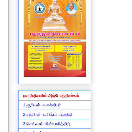
நவ ரிஷிகளின் அஷ்டோத்திரங்கள்
1.சூரியன் -அகத்தியர்
2.சந்திரன்- வசிஷ்டர் மஹரிஷி
3.செவ்வாய்-விஸ்வாமித்திரர்