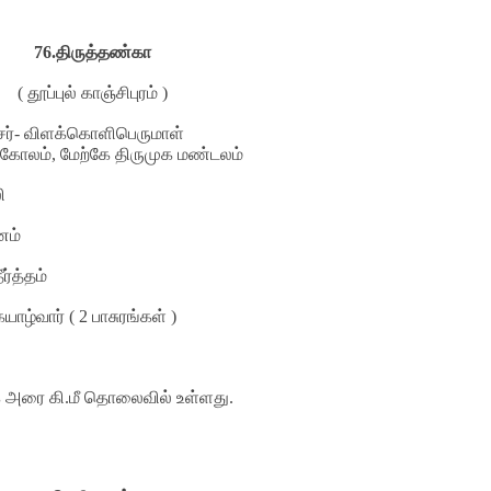
76.
திருத்தண்கா
( தூப்புல் காஞ்சிபுரம் )
ாசர்- விளக்கொளிபெருமாள்
க்கோலம், மேற்கே திருமுக மண்டலம்
லி
ானம்
ர்த்தம்
யாழ்வார் (
2
பாசுரங்கள் )
கே அரை கி.மீ தொலைவில் உள்ளது.