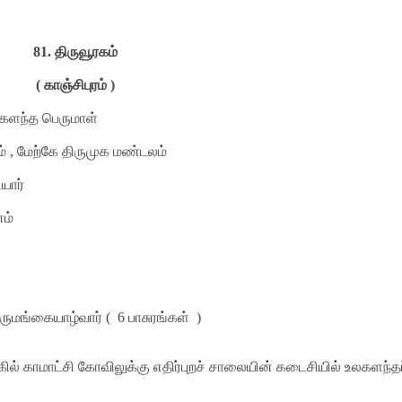
81.
திருவூரகம்
( காஞ்சிபுரம் )
லகளந்த பெருமாள்
் , மேற்கே திருமுக மண்டலம்
ியார்
ம்
ுமங்கையாழ்வார் (
6
பாசுரங்கள் )
ுகில் காமாட்சி கோவிலுக்கு எதிர்புறச் சாலையின் கடைசியில் உலகளந்தப