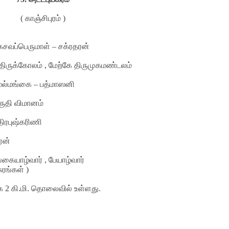
( காஞ்சிபுரம் )
சவப்பெருமாள் – சக்ரதரன்
திருக்கோலம் , மேற்கே திருமுகமண்டலம்
ேல்மங்கை – பத்மாஸனி
்ருதி விமானம்
திரபுஷ்கரிணி
ிரன்
்கையாழ்வார் , பேயாழ்வார்
ுரங்கள் )
கே
2
கி.மி. தொலைவில் உள்ளது
.