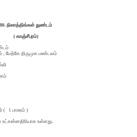
80.
நிலாத்திங்கள் துண்டம்
( காஞ்சீபுரம்)
ண்டம்
் , மேற்கே திருமுக மண்டலம்
்லி
னம்
் (
1
பாசுரம் )
ல் உட்சன்னதிரியாக உள்ளது.