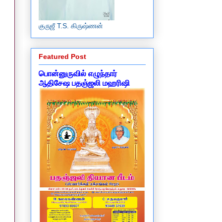
குருஜீ T.S. கிருஷ்ணன்
Featured Post
பொன்னுருவில் எழுந்தார்
ஆதிசேஷ பதஞ்ஜலி மஹரிஷி