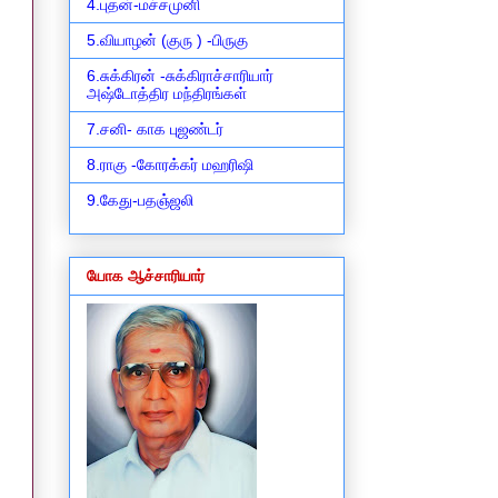
4.புதன்-மச்சமுனி
5.வியாழன் (குரு ) -பிருகு
6.சுக்கிரன் -சுக்கிராச்சாரியார்
அஷ்டோத்திர மந்திரங்கள்
7.சனி- காக புஜண்டர்
8.ராகு -கோரக்கர் மஹரிஷி
9.கேது-பதஞ்ஜலி
யோக ஆச்சாரியார்