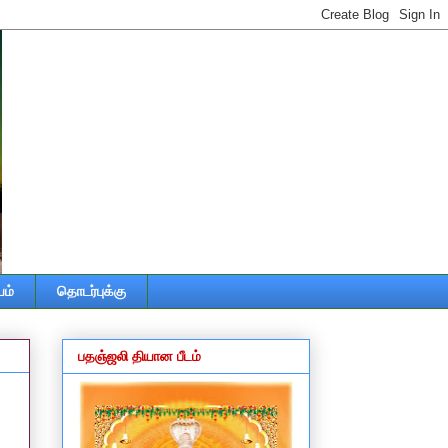
ம்
தொடர்புக்கு
பதஞ்ஜலி தியான பீடம்