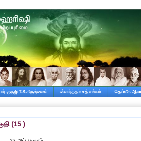
ர் குருஜி T.S.கிருஷ்ணன்
ஸ்வார்த்தம் சத் சங்கம்
தெய்வீக ஆலய
தி (15 )
75.
அட்டபுயகரம்