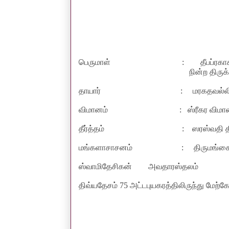
பெருமாள்
:
தீபப்ரக
நின்ற திரு
தாயார்
:
மரகதவல்
விமானம்
:
ஸ்ரீகர விம
தீர்த்தம்
:
ஸரஸ்வதி தீ
மங்களாசாசனம்
:
திருமங்கை
ஸ்வாமிதேசிகன்
அவதாரஸ்தலம்
திவ்யதேசம்
75
அட்டபுயகரத்திலிருந்து மேற்