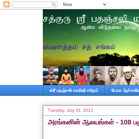
ஸ்ரீ பதஞ்சலி மகரிஷி சரிதம்
யோக ஆச்சாரியா
Tuesday, July 31, 2012
அரங்கனின் ஆலயங்கள் - 108 பகு