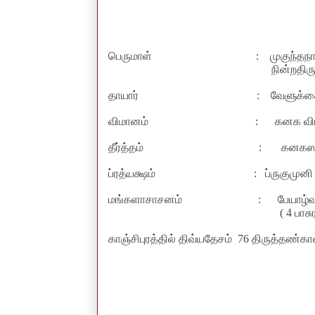
பெருமாள்
:
முகுந்தந
நின்றதிர
தாயார்
:
வேளுக்க
விமானம்
:
கனக வி
தீர்த்தம்
:
கனகஸர
ப்ரத்யக்ஷம்
:
ப்ருகுமுனி
மங்களாசாசனம்
:
பேயாழ
(
4
பாசு
காஞ்சிபுரத்தில் திவ்யதேசம்
76
திருத்தண்கா