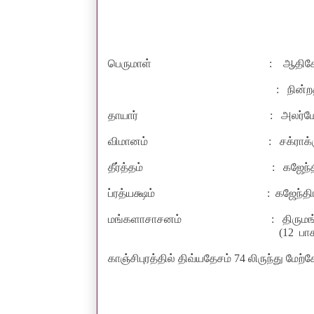
பெருமாள்
:
ஆதிகே
:
நின்ற
தாயார்
:
அலர்ம
விமானம்
:
சக்ராக
தீர்த்தம்
:
கஜேந்
ப்ரத்யக்ஷம்
:
கஜேந்த
மங்களாசாசனம்
:
திருமங
(
12
பாச
காஞ்சிபுரத்தில் திவ்யதேசம்
74
லிருந்து மேற்