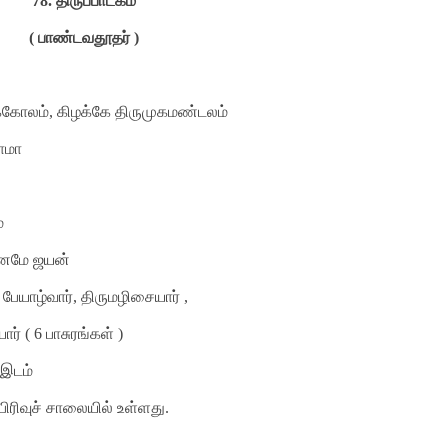
78.
திருப்பாடகம்
( பாண்டவதூதர் )
ருக்கோலம், கிழக்கே திருமுகமண்டலம்
பாமா
ம்
ஜனமே ஜயன்
, பேயாழ்வார், திருமழிசையார் ,
ார் (
6
பாசுரங்கள் )
 இடம்
 பிரிவுச் சாலையில் உள்ளது.