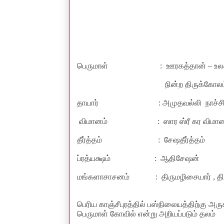
பெருமாள்
: ஊரகத்தான் – உ
நின்ற திருக்கோலம
தாயார்
: அமுதவல்லி நாச்ச
விமானம் : ஸார ஸ்ரீ கர விமான
தீர்த்தம்
:
சேஷதீர்த்தம்
ப்ரத்யக்ஷம் : ஆதிசேஷன்
மங்களாசாசனம் : திருமழிசையார் , திர
பெரிய காஞ்சீபுரத்தில் பஸ்நிலையத்திற்கு அர
பெருமாள் கோவில் என்று அறியப்படும் தலம்