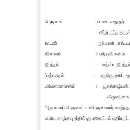
பெருமாள்
: பாண்டவதூதர்
வீற்றிருந்த தி
தாயார்
: ருக்மணி , சத்ய
விமானம்
:
பத்ர விமானம்
தீர்த்தம்
:
மத்ஸ்ய தீர்த்த
ப்ரத்யக்ஷம்
:
ஹரிதமுனி , 
மங்களாசாசனம்
:
பூதத்தாழ்வார்
திருமங்கைய
அருளாளப் பெருமாள் எம்பெருமானார் வாழ்ந்த
பெரிய காஞ்சிபுரத்தில் குமரகோட்டம் எதிர்புறப்