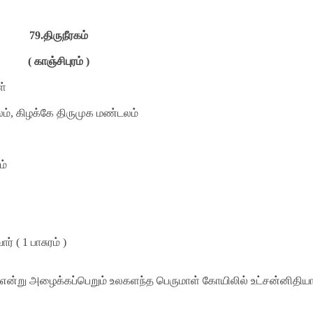
79.
திருநீரகம்
( காஞ்சிபுரம் )
ள்
லம், கிழக்கே திருமுக மண்டலம்
ம்
ார் (
1
பாசுரம் )
என்று அழைக்கப்பெறும் உலகளந்த பெருமாள் கோயிலில் உட்சன்னிதிய