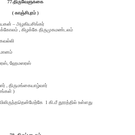
77.
திருவேளுக்கை
( காஞ்சிபுரம் )
ாயகன் – அழகியசிங்கர்
ுக்கோலம் , கிழக்கே திருமுகமண்டலம்
ைவல்லி
மானம்
ஸ், ஹேமஸரஸ்
்வார் , திருமங்கையாழ்வார்
ரங்கள் )
விலிருந்ததென்மேற்கே
1
கி.மீ தூரத்தில் உள்ளது