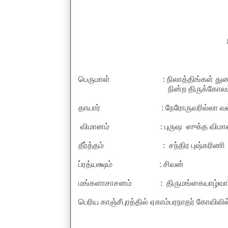
பெருமாள்
: நிலாத்திங்கள் து
நின்ற திருக்கோலம
தாயார்
: நேரோருவரில்லா வல
விமானம் : புருஷ ஸுக்த விமா
தீர்த்தம்
:
சந்திர புஷ்கரிணி
ப்ரத்யக்ஷம் : சிவன்
மங்களாசாசனம் : திருமங்கையாழ்வார
பெரிய காஞ்சீபுரத்தில் ஏகாம்பரநாதர் கோவிலி