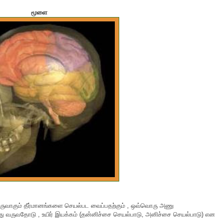
மூளை
து உருவாகும் தீர்மானங்களை செயல்பட வைப்பதற்கும் , ஒவ்வொரு அணு
த்து வருவதோடு , உயிர் இயக்கம் (தன்னிச்சை செயல்பாடு, அனிச்சை செயல்பாடு) என