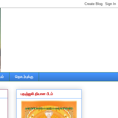
ம்
தொடர்புக்கு
பதஞ்ஜலி தியான பீடம்