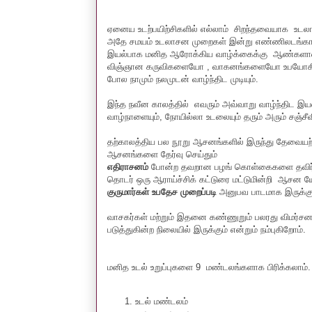
ஏனைய உடற்பயிற்சிகளில் எல்லாம் சிறந்தவையாக உடல
அதே சமயம் உடலாசன முறைகள் இன்று எண்ணிலடங்க
இயல்பாக மனித ஆரோக்கிய வாழ்க்கைக்கு ஆண்களானாலும்
விஞ்ஞான கருவிகளையோ , வாகனங்களையோ உபயோகிக்க
போல நாமும் நலமுடன் வாழ்ந்திட முடியும்.
இந்த நவீன காலத்தில் எவரும் அவ்வாறு வாழ்ந்திட இ
வாழ்நாளையும், நோயில்லா உடலையும் தரும் அரும் சஞ்சீவ
தற்காலத்திய பல நூறு ஆசனங்களில் இருந்து தேவையற
ஆசனங்களை தேர்வு செய்தும்
எதிராசனம்
போன்ற தவறான பழங் கொள்கைகளை தவிர்க்க
தொடர் ஒரு ஆராய்ச்சிக் கட்டுரை மட்டுமின்றி ஆசன
குருமார்கள் உபதேச முறைப்படி
அனுபவ பாடமாக இருக்கும
வாசகர்கள் மற்றும் இதனை கண்ணுறும் பலரது விமர்ச
படுத்துகின்ற நிலையில் இருக்கும் என்றும் நம்புகிறோம்.
மனித உடல் உறுப்புகளை 9 மண்டலங்களாக பிரிக்கலாம்
உடல் மண்டலம்