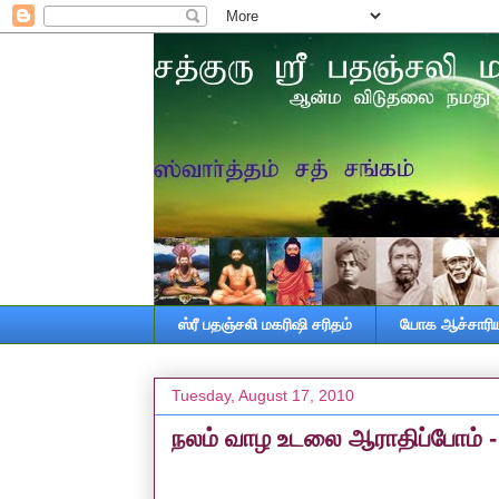
ஸ்ரீ பதஞ்சலி மகரிஷி சரிதம்
யோக ஆச்சாரியா
Tuesday, August 17, 2010
நலம் வாழ உடலை ஆராதிப்போம் - 