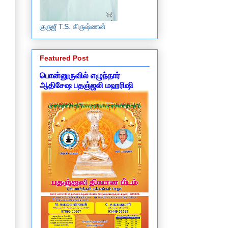
குருஜீ T.S. கிருஷ்ணன்
Featured Post
பொன்னுருவில் எழுந்தார்
ஆதிசேஷ பதஞ்ஜலி மஹரிஷி