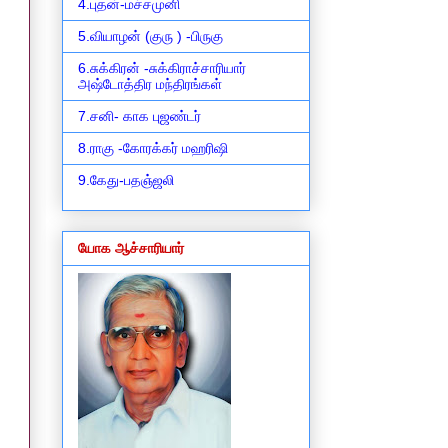
4.புதன்-மச்சமுனி
5.வியாழன் (குரு ) -பிருகு
6.சுக்கிரன் -சுக்கிராச்சாரியார்
அஷ்டோத்திர மந்திரங்கள்
7.சனி- காக புஜண்டர்
8.ராகு -கோரக்கர் மஹரிஷி
9.கேது-பதஞ்ஜலி
யோக ஆச்சாரியார்