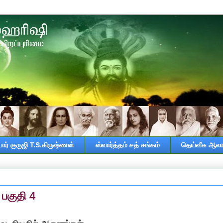
ர் குருஜி T.S.கிருஷ்ணன்
ஸ்வார்த்தம் சத் சங்கம்
தெய்வீக ஆலய
பகுதி 4