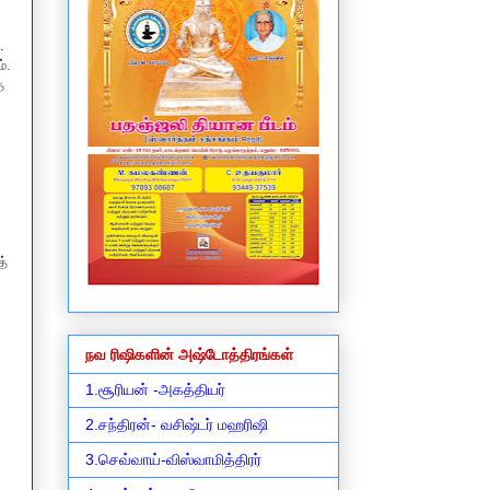
.
்.
த
த்
நவ ரிஷிகளின் அஷ்டோத்திரங்கள்
1.சூரியன் -அகத்தியர்
2.சந்திரன்- வசிஷ்டர் மஹரிஷி
3.செவ்வாய்-விஸ்வாமித்திரர்