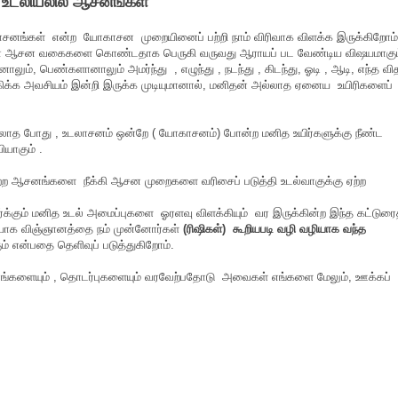
உடலியலில் ஆசனங்கள்
ாசனங்கள் என்ற யோகாசன முறையினைப் பற்றி நாம் விரிவாக விளக்க இருக்கிறோம்
ா ஆசன வகைகளை கொண்டதாக பெருகி வருவது ஆராயப் பட வேண்டிய விஷயமாகும
, பெண்களானாலும் அமர்ந்து , எழுந்து , நடந்து , கிடந்து, ஓடி , ஆடி, எந்த வி
 அவசியம் இன்றி இருக்க முடியுமானால், மனிதன் அல்லாத ஏனைய உயிரிகளைப்
யலாத போது , உடலாசனம் ஒன்றே ( யோகாசனம்) போன்ற மனித உயிர்களுக்கு நீண்ட
ியாகும் .
்ற ஆசனங்களை நீக்கி ஆசன முறைகளை வரிசைப் படுத்தி உடல்வாகுக்கு ஏற்ற
ும் மனித உடல் அமைப்புகளை ஓரளவு விளக்கியும் வர இருக்கின்ற இந்த கட்டுரை
 யோக விஞ்ஞானத்தை நம் முன்னோர்கள்
(ரிஷிகள்) கூறியபடி வழி வழியாக வந்த
் என்பதை தெளிவுப் படுத்துகிறோம்.
னங்களையும் , தொடர்புகளையும் வரவேற்பதோடு அவைகள் எங்களை மேலும், ஊக்கப்
.