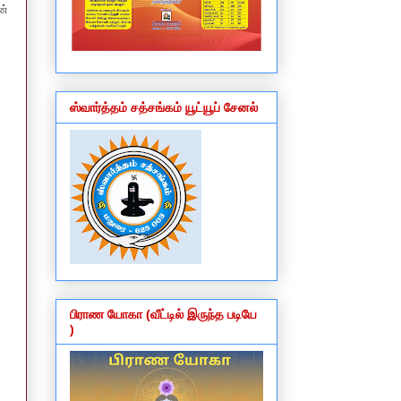
ன்
ஸ்வார்த்தம் சத்சங்கம் யூட்யூப் சேனல்
பிராண யோகா (வீட்டில் இருந்த படியே
)