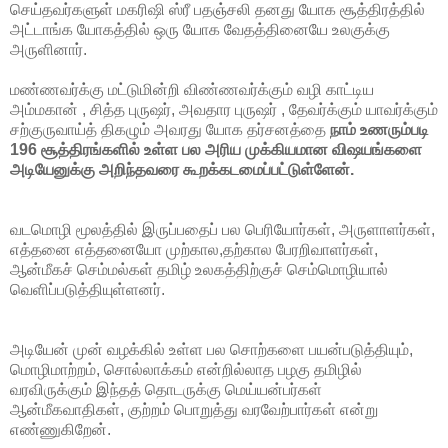
செய்தவர்களுள் மகரிஷி ஸ்ரீ பதஞ்சலி தனது யோக சூத்திரத்தில்
அட்டாங்க யோகத்தில் ஒரு யோக வேதத்தினையே உலகுக்கு
அருளினார்.
மண்ணவர்க்கு மட்டுமின்றி விண்ணவர்க்கும் வழி காட்டிய
அம்மகான் , சித்த புருஷர், அவதார புருஷர் , தேவர்க்கும் யாவர்க்கும்
சற்குருவாய்த் திகழும் அவரது யோக தர்சனத்தை
நாம் உணரும்படி
196 சூத்திரங்களில் உள்ள பல அரிய முக்கியமான விஷயங்களை
அடியேனுக்கு அறிந்தவரை கூறக்கடமைப்பட்டுள்ளேன்.
வடமொழி மூலத்தில் இருப்பதைப் பல பெரியோர்கள், அருளாளர்கள்,
எத்தனை எத்தனையோ முற்கால,தற்கால பேரறிவாளர்கள்,
ஆன்மீகச் செம்மல்கள் தமிழ் உலகத்திற்குச் செம்மொழியால்
வெளிப்படுத்தியுள்ளனர்.
அடியேன் முன் வழக்கில் உள்ள பல சொற்களை பயன்படுத்தியும்,
மொழிமாற்றம், சொல்லாக்கம் என்றில்லாத பழகு தமிழில்
வரவிருக்கும் இந்தத் தொடருக்கு மெய்யன்பர்கள்
ஆன்மீகவாதிகள், குற்றம் பொறுத்து வரவேற்பார்கள் என்று
எண்ணுகிறேன்.