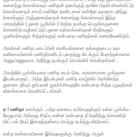
களைந்து கொள்ளவும் மனிதன் தனக்குத் தானே பிறவி விலங்கிட்டு
கொள்வதைச் சாபம் என்றோ தண்டனை என்றோ தவறாக புரிந்து
கொள்ளும் அஞ்ஞானத்தைக் களைந்து கொள்ளவும் இந்த
பாரதத்தில் ( ஞான பூமியில் ) பிறந்த நமக்கு பெருங்கருணை
கொண்டு வழிகாட்டும் ஞான வள்ளல்கள்தான் ரிஷிகளும்
முனிவர்களும் சித்தர்களும் என்பதை மனிதர்கள் உணரவேண்டும்.
அவர்கள் மனித படைப்பின் ரகசியங்களை தங்களுடைய தவ
வலிமையினால் மனிதர்களிடம் புதைந்து கிடக்கும் பேராற்றல்களை
அணுஅணுவாக அறிந்து நமக்குச் சொல்லிச் சென்றார்கள் .
அவற்றில் முக்கியமாக மனித சுயம் கெட காரணமான முக்குண
இயல்புகளும் , அந்த இயல்புகள் மனித வாழ்வில் அரங்கேற்ற
துணை புரியும் ஐம்புலன் நுகர்ச்சிகளுமே என்பதை சித்த புருஷர்கள்
விளக்கமாக வெளியிட்டார்கள்.
ஏ ! மனிதா
உனக்கும் , மற்ற ஏனைய உயிர்களுக்கும் உள்ள முக்கிய
வேறுபாடு அல்லது சிறப்பு என்ன என்பதை நீ தெரிந்து கொண்டு
விட்டால் நீயும் இறைத்தன்மை பெற்று உயர்ந்து விடுவாய்
என்ற உண்மையினை இவ்வுலகுக்கு அளித்து அருள்