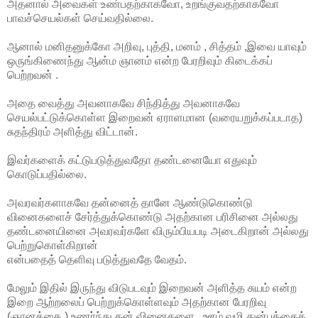
அதனால் அவைகள் உண்பதற்காகவோ, உறங்குவதற்காகவோ
பாவச்செயல்கள் செய்வதில்லை.
ஆனால் மனிதனுக்கோ அறிவு, புத்தி, மனம் , சித்தம் ,இவை யாவும்
ஒருங்கிணைந்து ஆன்ம ஞானம் என்ற பேரறிவும் கிடைக்கப்
பெற்றவன் .
அதை வைத்து அவனாகவே சிந்தித்து அவனாகவே
செயல்பட்டுக்கொள்ள இறைவன் ஏராளமான (வரையறுக்கப்படாத)
சுதந்திரம் அளித்து விட்டான்.
இவர்களைக் கட்டுபடுத்துவதோ தண்டனையோ எதுவும்
கொடுப்பதில்லை.
அவரவர்களாகவே தன்னைத் தானே ஆண்டுகொண்டு
வினைகளைச் சேர்த்துக்கொண்டு அதற்கான பரிசினை அல்லது
தண்டனையினை அவரவர்களே விரும்பியபடி அடைகிறான் அல்லது
பெற்றுகொள்கிறான்
என்பதைத் தெளிவு படுத்துவதே வேதம்.
மேலும் இதில் இருந்து விடுபடவும் இறைவன் அளித்த சுயம் என்ற
இறை ஆற்றலைப் பெற்றுக்கொள்ளவும் அதற்கான பேரறிவு
(ஞானத்தை ) உணர்ந்து தன் வினைகளை , ஊழ் வழி துன்பத்தைக்