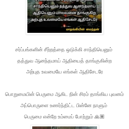
சர்ப்பங்களின் சீற்றத்தை ஒடுக்கி சாந்தியெனும்
தத்துவ ஆனந்தமாய் ஆதியைத் தாங்குகின்ற
அற்புத உவமையே எங்கள் ஆதிசேடரே
பொறுமையின் பெருமை ஆகிட நின் சிரம் தாங்கிய புவனம்
அப்பொருளை உணர்ந்திட்ட பின்னே நாளும்
பெருமை என்றே உம்மைப் போற்றும்
🙏🏽