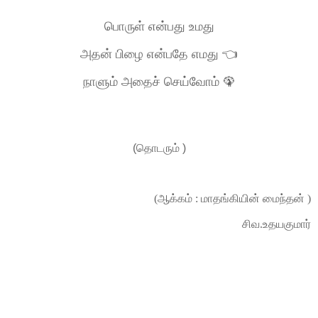
பொருள் என்பது உமது
அதன் பிழை என்பதே எமது 👈
நாளும் அதைச் செய்வோம்
🦚
(தொடரும் )
(
ஆக்கம் : மாதங்கியின் மைந்தன் )
சிவ.உதயகுமார்