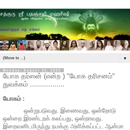
▼
Monday, August 22, 2022
யோக தர்ஸன் (என்ற ) "யோக தரிசனம்”
துவக்கம் .................
யோகம் :
ஒன்றுபடுவது. இணைவது
,
ஒன்றோடு
ஒன்றை இரண்டறக் கலப்பது
,
ஒன்றாவது.
இறைவனிடமிருந்து நமக்கு அளிக்கப்பட்ட ஆன்மா