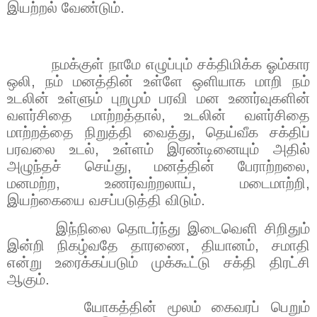
இயற்றல் வேண்டும்.
நமக்குள் நாமே எழுப்பும் சக்திமிக்க ஓம்கார
ஒலி
,
நம் மனத்தின் உள்ளே ஒளியாக மாறி நம்
உடலின் உள்ளும் புறமும் பரவி மன உணர்வுகளின்
வளர்சிதை மாற்றத்தால்
,
உடலின் வளர்சிதை
மாற்றத்தை நிறுத்தி வைத்து
,
தெய்வீக சக்திப்
பரவலை உடல்
,
உள்ளம் இரண்டினையும் அதில்
அழுந்தச் செய்து
,
மனத்தின் பேராற்றலை
,
மனமற்ற
,
உணர்வற்றலாய்
,
மடைமாற்றி
,
இயற்கையை வசப்படுத்தி விடும்.
இந்நிலை தொடர்ந்து இடைவெளி சிறிதும்
இன்றி நிகழ்வதே தாரணை
,
தியானம்
,
சமாதி
என்று உரைக்கப்படும் முக்கூட்டு சக்தி திரட்சி
ஆகும்.
யோகத்தின் மூலம் கைவரப் பெறும்