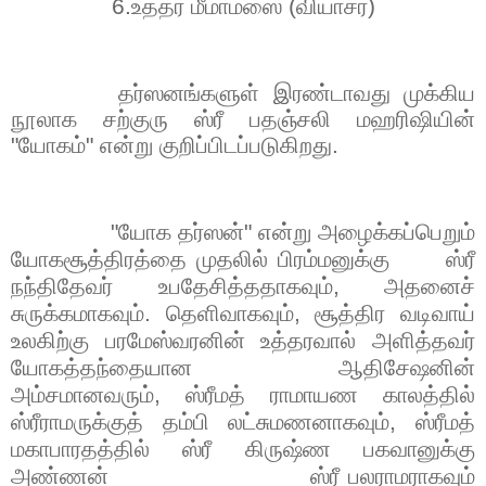
6.
உத்தர மீமாம்ஸை (வியாசர்)
தர்ஸனங்களுள் இரண்டாவது முக்கிய
நூலாக சற்குரு ஸ்ரீ பதஞ்சலி மஹரிஷியின்
"யோகம்" என்று குறிப்பிடப்படுகிறது.
"
யோக தர்ஸன்" என்று அழைக்கப்பெறும்
யோகசூத்திரத்தை முதலில் பிரம்மனுக்கு
ஸ்ரீ
நந்திதேவர் உபதேசித்ததாகவும்
,
அதனைச்
சுருக்கமாகவும். தெளிவாகவும்
,
சூத்திர வடிவாய்
உலகிற்கு பரமேஸ்வரனின் உத்தரவால் அளித்தவர்
யோகத்தந்தையான ஆதிசேஷனின்
அம்சமானவரும்
,
ஸ்ரீமத் ராமாயண காலத்தில்
ஸ்ரீராமருக்குத் தம்பி லட்சுமணனாகவும்
,
ஸ்ரீமத்
மகாபாரதத்தில் ஸ்ரீ கிருஷ்ண பகவானுக்கு
அண்ணன்
ஸ்ரீ பலராமராகவும்