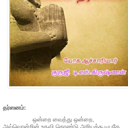
தர்ஸனம்:
ஒன்றை வைத்து ஒன்றை
,
அவ்வொன்றின் உதவி கொண்டு அறியக்கூடியதே