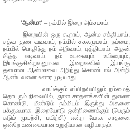
'
ஆன்மா
' =
நம்மில் இறை அம்சமாய்
,
இறையின் ஒரு கூறாய்
,
ஆன்ம சக்தியாய்
,
சத்வ குண வடிவாய்
,
நம்மில் சகலமுமாய்
,
நம்மை
,
நம்மில் பொதிந்து நம் அறிவாய்
,
புத்தியாய்
,
அதன்
சித்த வடிவாய்
,
நம் உடலையும்
,
உயிரையும்
,
இயக்குகின்றவனுமான இறைவனின் இயங்கு
தளமான ஆன்மாவை அறிந்து கொண்டால் அன்றி
ஆண்டவனை உணர முடியாது.
வாய்க்கும் எப்பிறவியிலும் நம்மைத்
தொடரும் நிலையில்
,
ஞான சாதனங்களின் துணை
கொண்டு
,
மீண்டும் நம்மிடம் இருந்து அதனை
பக்குவமாக
,
இறையோடு ஒன்றிணைக்கும் (பெரும்
கடும் முயற்சி
,
பயிற்சி) என்ற யோக சாதனை
ஒன்றே உண்மையான உறுதியான வழியாகும்.