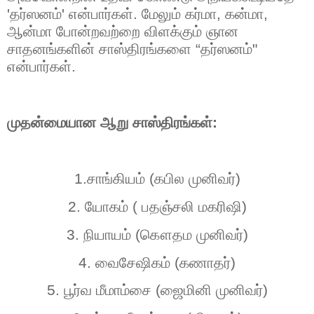
'
தர்ஸனம்
'
என்பார்கள். மேலும் கர்மா
,
கன்மா
,
ஆன்மா போன்றவற்றை விளக்கும் ஞான
சாதனங்களின் சாஸ்திரங்களை
“
தர்ஸனம்"
என்பார்கள்.
முதன்மையான ஆறு சாஸ்திரங்கள்:
1.
சாங்கியம் (கபில முனிவர்)
2.
யோகம் ( பதஞ்சலி மகரிஷி)
3.
நியாயம் (கௌதம முனிவர்)
4.
வைசேஷிகம் (கணாதர்)
5.
பூர்வ மீமாம்சை (ஜைமினி முனிவர்)