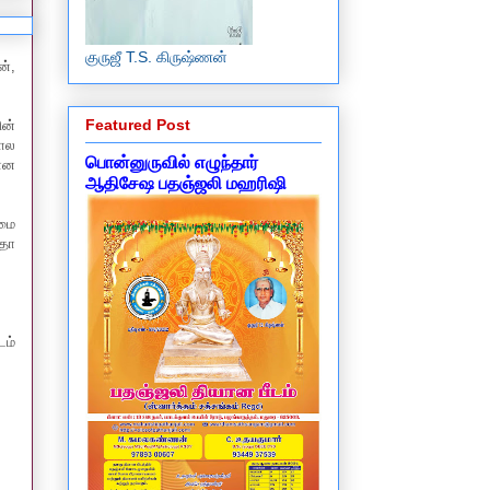
குருஜீ T.S. கிருஷ்ணன்
ன்,
Featured Post
ின்
கால
பொன்னுருவில் எழுந்தார்
 என
ஆதிசேஷ பதஞ்ஜலி மஹரிஷி
ிமை
்தா
டம்