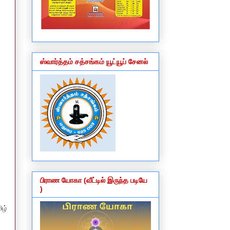
ஸ்வார்த்தம் சத்சங்கம் யூட்யூப் சேனல்
பிராண யோகா (வீட்டில் இருந்த படியே
)
ிழ்