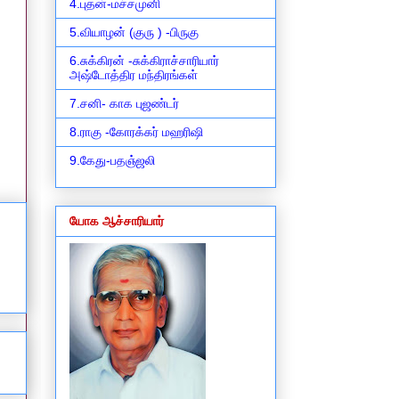
4.புதன்-மச்சமுனி
5.வியாழன் (குரு ) -பிருகு
6.சுக்கிரன் -சுக்கிராச்சாரியார்
அஷ்டோத்திர மந்திரங்கள்
7.சனி- காக புஜண்டர்
8.ராகு -கோரக்கர் மஹரிஷி
9.கேது-பதஞ்ஜலி
யோக ஆச்சாரியார்