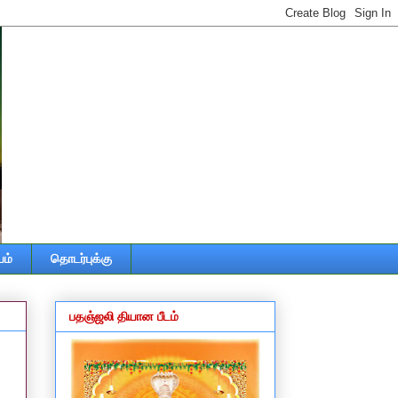
ம்
தொடர்புக்கு
பதஞ்ஜலி தியான பீடம்