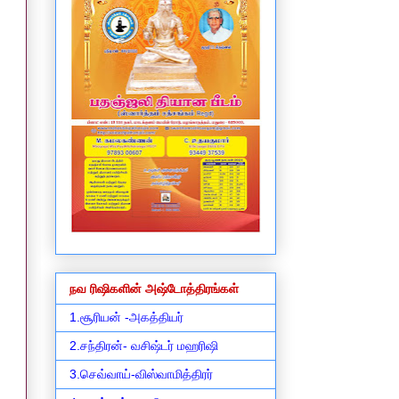
நவ ரிஷிகளின் அஷ்டோத்திரங்கள்
1.சூரியன் -அகத்தியர்
2.சந்திரன்- வசிஷ்டர் மஹரிஷி
3.செவ்வாய்-விஸ்வாமித்திரர்