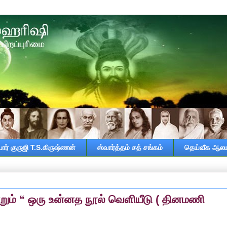
ர் குருஜி T.S.கிருஷ்ணன்
ஸ்வார்த்தம் சத் சங்கம்
தெய்வீக ஆலய
றும் “ ஒரு உன்னத நூல் வெளியீடு ( தினமணி