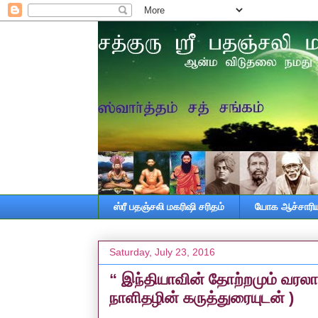
ஸ்ரீ பதஞ்சலி மகரிஷி சரிதம்
யோக ஆச்சாரியா
Saturday, July 23, 2016
“ இந்தியாவின் தோற்றமும் வரலா
நாளிதழின் கருத்துரையுடன் )