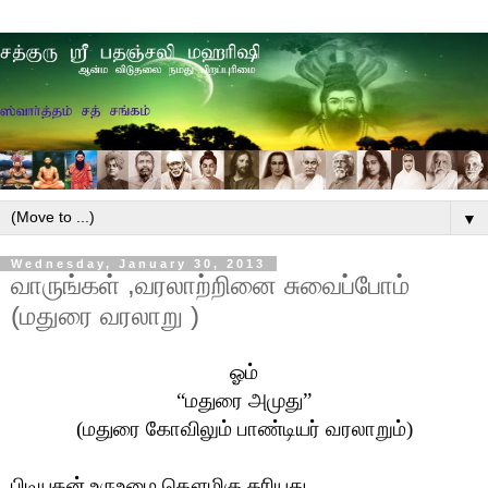
▼
Wednesday, January 30, 2013
வாருங்கள் ,வரலாற்றினை சுவைப்போம்
(மதுரை வரலாறு )
ஓம்
“
மதுரை அமுது
”
(மதுரை கோவிலும் பாண்டியர் வரலாறும்)
பிடியதன் உருஉமை கௌமிகு கரியது