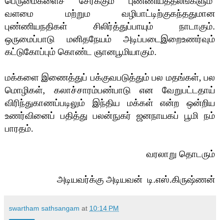
பெருமைகளைச் சேர்க்கும் புண்ணியத்தலங்களும்
வளமை மற்றும வழிபாட்டிற்குகந்ததுமான
புண்ணியநதிகள் சிலிர்த்துப்பாயும் நாடாகும்.
ஒருமைப்பாடு மனிதநேயம் அடிப்படைஇறைஉணர்வும்
கட்டுகோப்பும் கொண்ட ஞானபூமியாகும்.
மக்களை இணைத்துப் பக்குவபடுத்தும் பல மதங்கள், பல
மொழிகள், கலாச்சாரம்பண்பாடு என வேறுபட்டதாய்
விரிந்துகாணப்படிலும் இந்திய மக்கள் என்ற ஒன்றிய
உணர்வினைப் பதித்து பலன்நுகர் ஜனநாயகப் பூமி நம்
பாரதம்.
வரலாறு தொடரும்
அடியவர்க்கு அடியவன் டி.எஸ்.கிருஷ்ணன்
swartham sathsangam
at
10:14 PM