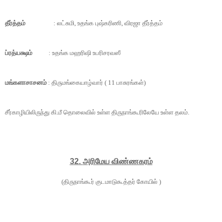
தீர்த்தம்
: லட்சுமி, உதங்க புஷ்கரிணி, விரஜா தீர்த்தம்
ப்ரத்யக்ஷம்
: உதங்க மஹரிஷி உபரிசரவஸீ
மங்களாசாசனம்
: திருமங்கையாழ்வார் (
11
பாசுரங்கள்)
சீர்காழியிலிருந்து கி.மீ தொலைவில் உள்ள திருநாங்கூரிலேயே உள்ள தலம்.
32.
அரிமேய விண்ணகரம்
(திருநாங்கூர் குடமாடுகூத்தர் கோயில் )