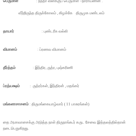
பெருமாள்
: நந்தா விளக்குப் பெருமாள் –நாராயணன் .
வீற்றிருந்த திருக்கோலம் , கிழக்கே
திருமுக மண்டலம்
தாயார்
: புண்டரீக வல்லி
விமானம்
: ப்ரணவ விமானம்
தீர்த்தம்
: இந்திர, ருத்ர, புஷ்கரிணி
ப்ரத்யக்ஷம்
: ருத்ரர்கள், இந்திரன் , மதங்கர்
மங்களாசாசனம்
: திருமங்கையாழ்வார் (
11
பாசுரங்கள்)
தை அமாவாசைக்கு அடுத்த நாள் திருநாங்கூர் கருட சேவை இத்தலத்தில்தான்
நடைபெறுகிறது.