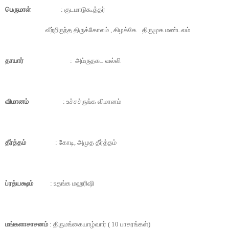
பெருமாள்
: குடமாடுகூத்தர்
வீற்றிருந்த திருக்கோலம் , கிழக்கே
திருமுக மண்டலம்
தாயார்
: அம்ருதகட வல்லி
விமானம்
:
உச்சச்ருங்க விமானம்
தீர்த்தம்
: கோடி, அமுத தீர்த்தம்
ப்ரத்யக்ஷம்
: உதங்க மஹரிஷி
மங்களாசாசனம்
: திருமங்கையாழ்வார் (
10
பாசுரங்கள்)