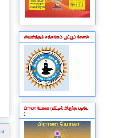
ஸ்வார்த்தம் சத்சங்கம் யூட்யூப் சேனல்
பிராண யோகா (வீட்டில் இருந்த படியே
)
st