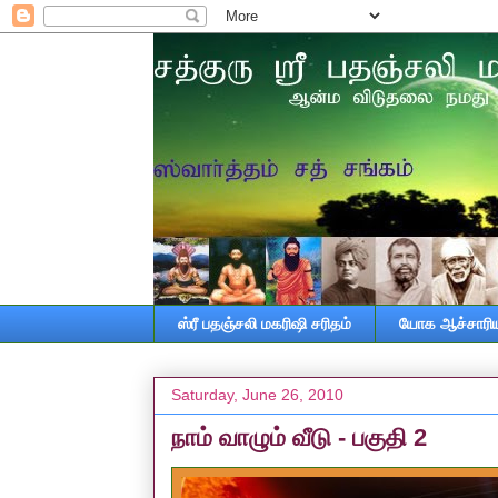
ஸ்ரீ பதஞ்சலி மகரிஷி சரிதம்
யோக ஆச்சாரியா
Saturday, June 26, 2010
நாம் வாழும் வீடு - பகுதி 2