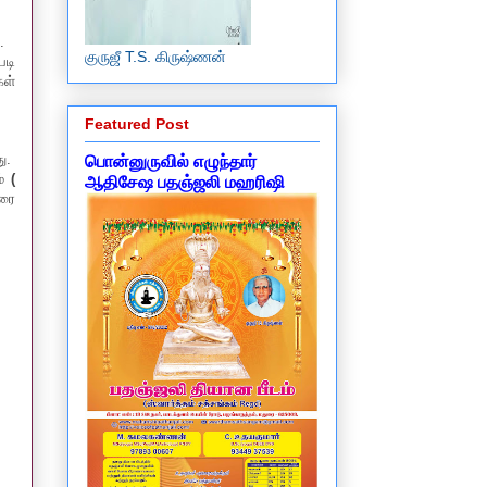
ு .
குருஜீ T.S. கிருஷ்ணன்
படி
கள்
Featured Post
து.
பொன்னுருவில் எழுந்தார்
ம்
(
ஆதிசேஷ பதஞ்ஜலி மஹரிஷி
வரை