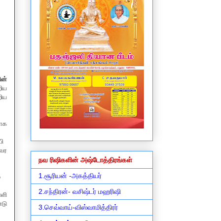
ின்
றிய
ிய
ாக
ி
வர
.
நவ ரிஷிகளின் அஷ்டோத்திரங்கள்
1.சூரியன் -அகத்தியர்
்
2.சந்திரன்- வசிஷ்டர் மஹரிஷி
்ளி
டு
3.செவ்வாய்-விஸ்வாமித்திரர்