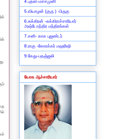
4.புதன்-மச்சமுனி
5.வியாழன் (குரு ) -பிருகு
ிக்
6.சுக்கிரன் -சுக்கிராச்சாரியார்
அஷ்டோத்திர மந்திரங்கள்
7.சனி- காக புஜண்டர்
ில்
8.ராகு -கோரக்கர் மஹரிஷி
9.கேது-பதஞ்ஜலி
ு.
யோக ஆச்சாரியார்
ம்
யாத
ில்
ச்