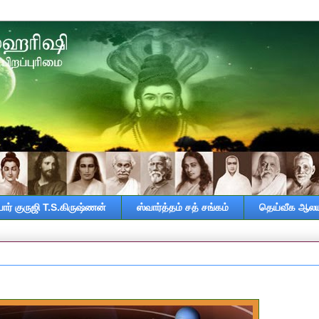
ர் குருஜி T.S.கிருஷ்ணன்
ஸ்வார்த்தம் சத் சங்கம்
தெய்வீக ஆலய