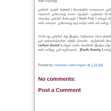
சுற்றி வருகிறது.
பூமியின் சுழற்சி (speed ) வேகத்தின் காரணமாக ப
அதனால் பூமியானது கமலா ஆரஞ்சுப் பழத்தைப் போல
அமைந்த பூமியின் மேல்பகுதி ( North Pole ) என்றும் க
உண்டானதால் பூமியானது ஒரு காந்த மண்டலம் என்று 
அப்போது பூமியின் மீது இருந்த அதீதமான வெப்பத்தி
பூமி தன்னைத்தானே சுற்றிக் கொண்ட சுழற்சியின் வ
carbon dioxid )
மற்றும் அண்டவெளியில் இருந்த மற்ற 
உண்டாயிற்று. பூமி சுழல்வதால் ,
(Earth Gravity )
காற்ற
Posted by
swartham sathsangam
at
1:24 AM
No comments:
Post a Comment