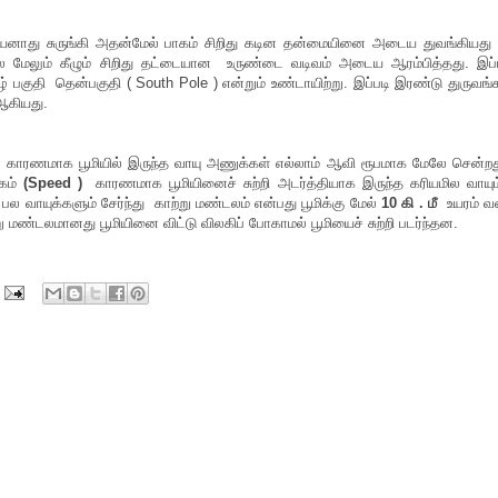
ூமியனாது சுருங்கி அதன்மேல் பாகம் சிறிது கடின தன்மையினை அடைய துவங்கியத
 மேலும் கீழும் சிறிது தட்டையான உருண்டை வடிவம் அடைய ஆரம்பித்தது. இப்
ீழ் பகுதி தென்பகுதி ( South Pole ) என்றும் உண்டாயிற்று. இப்படி இரண்டு துருவங்
ஆகியது.
ன் காரணமாக பூமியில் இருந்த வாயு அணுக்கள் எல்லாம் ஆவி ரூபமாக மேலே சென்ற
ேகம்
(Speed )
காரணமாக பூமியினைச் சுற்றி அடர்த்தியாக இருந்த கரியமில வாயு
பல வாயுக்களும் சேர்ந்து காற்று மண்டலம் என்பது பூமிக்கு மேல்
10 கி . மீ
உயரம் 
ு மண்டலமானது பூமியினை விட்டு விலகிப் போகாமல் பூமியைச் சுற்றி படர்ந்தன.