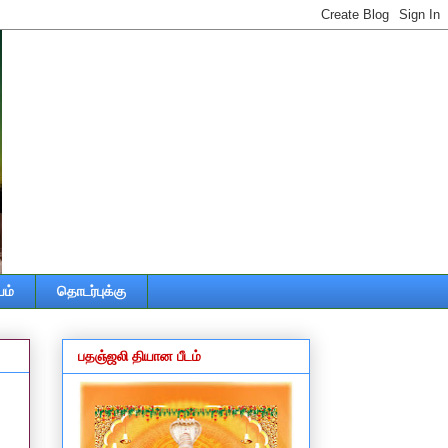
ம்
தொடர்புக்கு
பதஞ்ஜலி தியான பீடம்