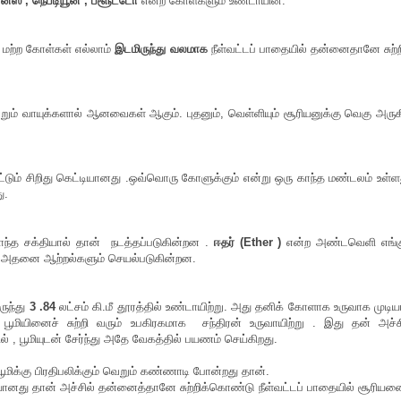
னஸ் , நெப்டியூன் , ப்ளூட்டோ
என்ற கோள்களும் உண்டாயின.
கோள்கள் எல்லாம்
இடமிருந்து வலமாக
நீள்வட்டப் பாதையில் தன்னைதானே சுற்ற
றும் வாயுக்களால் ஆனவைகள் ஆகும். புதனும், வெள்ளியும் சூரியனுக்கு வெகு அருக
ெட்டியானது .ஒவ்வொரு கோளுக்கும் என்று ஒரு காந்த மண்டலம் உள்ளத
து.
ாந்த சக்தியால் தான் நடத்தப்படுகின்றன .
ஈதர் (Ether )
என்ற அண்டவெளி எங்கு
ான் அதனை ஆற்றல்களும் செயல்படுகின்றன.
ுந்து
3 .84
லட்சம் கி.மீ தூரத்தில் உண்டாயிற்று. அது தனிக் கோளாக உருவாக முடி
ப பூமியினைச் சுற்றி வரும் உபகிரகமாக சந்திரன் உருவாயிற்று . இது தன் அச்ச
் , பூமியுடன் சேர்ந்து அதே வேகத்தில் பயணம் செய்கிறது.
மிக்கு பிரதிபலிக்கும் வெறும் கண்ணாடி போன்றது தான்.
தானே சுற்றிக்கொண்டு நீள்வட்டப் பாதையில் சூரியனை