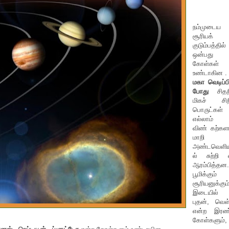
நம்முடைய
சூரியக்
குடும்பத்தில்
ஒன்பது
கோள்கள்
உண்டாகின .
மகா வெடிப்ப
போது
சித
மிகச் சிற
பொருட்கள்
எல்லாம்
விண் கற்கள
மாறி
அண்டவெளிய
ல் சுற்றி 
ஆரம்பித்தன
பூமிக்கும்
சூரியனுக்கும
இடையில்
புதன், வெள
என்ற இரண்
கோள்களும்,