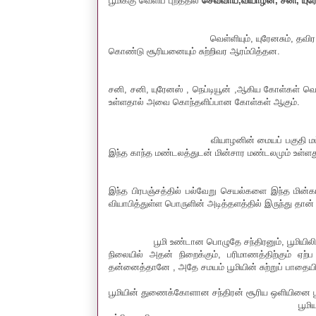
பூமிக்கு வெளிப் புறத்தில்
செவ்வாய்,வியாழன், சனி, யுரே
வெள்ளியும், யுரேனசும், தவிர மற்ற 
கொண்டு சூரியனையும் சுற்றிவர ஆரம்பித்தன.
சனி, சனி, யுரேனஸ் , நெப்டியூன் ,ஆகிய கோள்கள் வெ
உள்ளதால் அவை கொந்தளிப்பான கோள்கள் ஆகும்.
வியாழனின் மையப் பகுதி மட்டும் சிறிது க
இந்த காந்த மண்டலத்துடன் மின்சார மண்டலமும் உள்ள
இந்த பிரபஞ்சத்தில் பல்வேறு செயல்களை இந்த மின்க
வியாபித்துள்ள பொருளின் அடித்தளத்தில் இருந்து த
பூமி உண்டான பொழுதே சந்திரனும், பூமியிலிர
நிலையில் அதன் நிறைக்கும், பரிமாணத்திற்கும் ஏற்
தன்னைத்தானே , அதே சமயம் பூமியின் சுற்றுப் பாதையில
பூமியின் துணைக்கோளான சந்திரன் சூரிய ஒளியினை பூ
பூமியானது தான் அச்சில் தன்னைத்